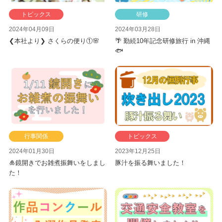
トピックス
研修
2024年04月09日
2024年03月28日
❮本社より❯ さくらの便り①🌸
🌴 勤続10年記念研修旅行 in 沖縄
🐟
行事関係
トピックス
2024年01月30日
2023年12月25日
🎍鏡開きでお雑煮振舞いをしまし
豚汁を振る舞いました！
た！