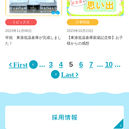
トピックス
行事関係
2023年11月06日
2023年10月23日
🌸祝 東港低温倉庫が完成しまし
【東港低温倉庫新築記念祭】お子
た！
様からの感想
...
3
4
5
6
7
...
10
...
 First

Last 
