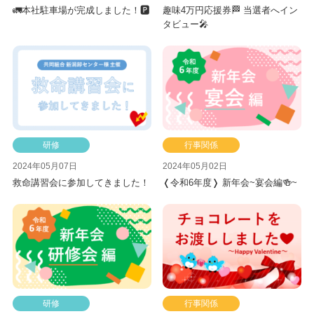
🚛本社駐車場が完成しました！🅿
趣味4万円応援券🏁 当選者へイン
タビュー🎤
研修
行事関係
2024年05月07日
2024年05月02日
救命講習会に参加してきました！
❬令和6年度❭ 新年会~宴会編🍻~
研修
行事関係