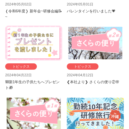
2024年05月02日
2024年05月01日
❬令和6年度❭ 新年会~研修会編📝
バレンタインを行いました💗
~
トピックス
トピックス
2024年04月22日
2024年04月12日
🎒新1年生の子供たちへプレゼン
❮本社より❯ さくらの便り②🌸
ト🎁