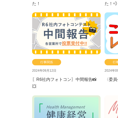
た！
た！💨
行事関係
行
2024年09月12日
2024年0
〖R6社内フォトコン〗中間報告📸
〈委員
💥