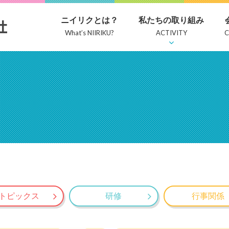
ニイリクとは？
私たちの取り組み
What’s NIIRIKU?
ACTIVITY
康経営
表者挨拶
用情報
研修会
会社情報
職種紹介
社内活動
スタッフ
募集要項
トピックス
研修
行事関係