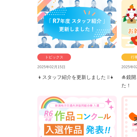
私たちの取り組み
会社情報
採用情報
社
公
エ
トピックス
行
2025年02月15日
2025年0
👦スタッフ紹介を更新しました ❕❕👧
🎍鏡
た！