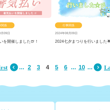
事関係
行事関係
9月09日
2024年08月09日
いを開催しました🍺！
2024七夕まつりを行いました
...
2
3
4
5
6
...
10
...
irst
La

