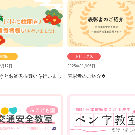
会貢献
式キャラクター
ントリーフォーム
SDGsの取り組み
設立40周年記念
事関係
トピックス
2月12日
2025年01月06日
開きとお雑煮振舞いを行いまし
表彰者のご紹介🌟