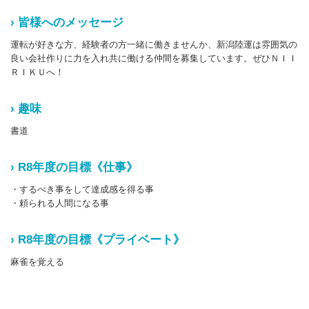
› 皆様へのメッセージ
運転が好きな方、経験者の方一緒に働きませんか、新潟陸運は雰囲気の
良い会社作りに力を入れ共に働ける仲間を募集しています。ぜひＮＩＩ
ＲＩＫＵへ！
› 趣味
書道
› R8年度の目標《仕事》
・するべき事をして達成感を得る事
・頼られる人間になる事
› R8年度の目標《プライベート》
麻雀を覚える