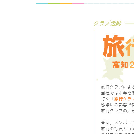
私たちの取り組み
会社情報
採用情報
社
公
エ