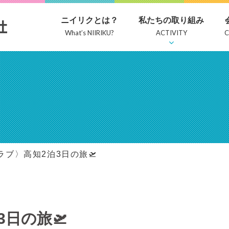
ニイリクとは？
私たちの取り組み
What’s NIIRIKU?
ACTIVITY
康経営
表者挨拶
用情報
研修会
会社情報
職種紹介
社内活動
スタッフ
募集要項
ラブ〉高知2泊3日の旅🛫
日の旅🛫