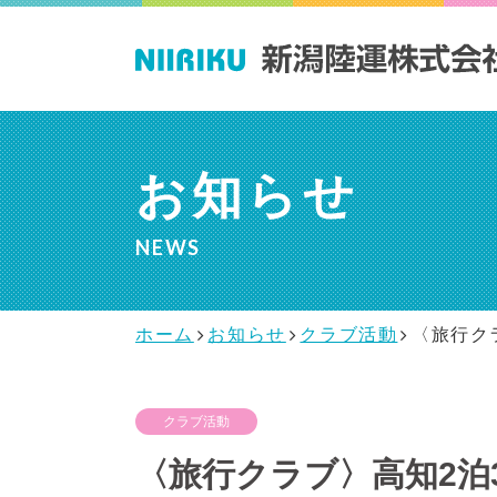
私たちの取り組
会社情報
採用情報
COMPANY
RECRUIT
み
お知らせ
ACTIVITY
NEWS
健
代
採
ホーム
お知らせ
クラブ活動
〈旅行ク
クラブ活動
〈旅行クラブ〉高知2泊3