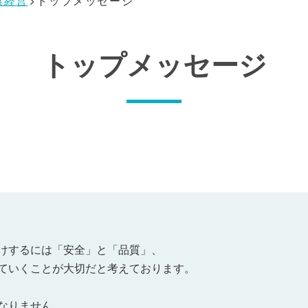
康経営
トップメッセージ
会貢献
式キャラクター
ントリーフォーム
SDGsの取り組み
設立40周年記念
トップメッセージ
けするには「安全」と「品質」、
ていくことが大切だと考えております。
なりません。