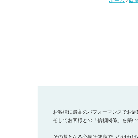
ホーム
健
私たちの取り組み
会社情報
採用情報
社
公
エ
お客様に最高のパフォーマンスでお届
そしてお客様との「信頼関係」を築い
その基となる心身は健康でいなければ