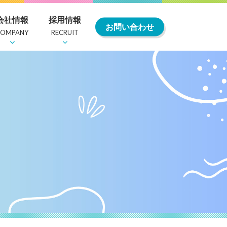
会社情報
採用情報
お問い合わせ
COMPANY
RECRUIT
・委員会
紹介
社内行事・クラブ活動
お知らせ
教育及び福利厚生