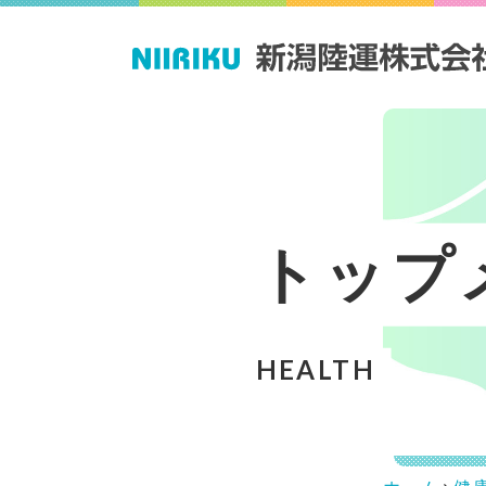
私たちの取り組
会社情報
採用情報
COMPANY
RECRUIT
み
ACTIVITY
トップ
健
代
採
HEALTH