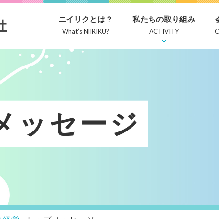
ニイリクとは？
私たちの取り組み
What’s NIIRIKU?
ACTIVITY
メッセージ
康経営
表者挨拶
用情報
研修会
会社情報
職種紹介
社内活動
スタッフ
募集要項