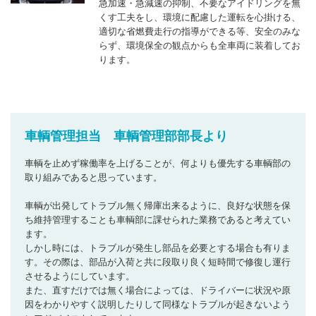
急加速・急減速の抑制、不要なアイドリングを無
くす工夫をし、環境に配慮した運転を心掛ける、
適切な省燃費走行の指導ができる等、安全のみな
らず、環境保全の観点からも全車両に装着してお
ります。
車輌管理担当 車輌管理部部長より
車輌を止めず稼働率を上げることが、何よりも優先する車輌部の
取り組みであると思っています。
車輌が出発してトラブル無く帰庫出来るように、良好な状態を保
ち維持管理することも車輌部に課せられた業務であると考えてい
ます。
しかし時には、トラブルが発生し部品を必要とする場合も有りま
す。その際は、部品が入荷と共に段取り良く短時間で修復し運行
させるようにしています。
また、直すだけでは無く場合によっては、ドライバーに状況や原
因をわかりやすく説明したりして同様なトラブルが起きないよう