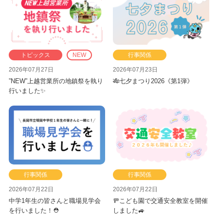
トピックス
NEW
行事関係
2026年07月27日
2026年07月23日
”NEW”上越営業所の地鎮祭を執り
🎋七夕まつり2026《第1弾》
行いました✨
行事関係
行事関係
2026年07月22日
2026年07月22日
中学1年生の皆さんと職場見学会
🚥こども園で交通安全教室を開催
を行いました！⛑
しました🚙